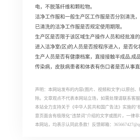
电，不脱落纤维和颗
粒物。
洁净工作服和一般生产区工作服是否分别清洗，
已清洗的洁净工作服是否规定使用期限。
生产区是否限于该区域生产操作人员和经批准的
进入洁净室(区)的人员是否按程序进入，是否
生产人员是否有健康档案，直接接触半成品,成品
传染病，皮肤病患者和体表有伤口者是否从事直
声明：本网站发布的内容(图片、视频和文字)以原创
除。文章观点不代表本网站立场，如需处理请联系客服。电话
本站全力支持关于《中华人民共和国广告法》实施的“
意页面含有极限化“违禁词”介绍的文字或图片，一律
本网站，均表示认同此条款！反馈邮箱：365667427@qq