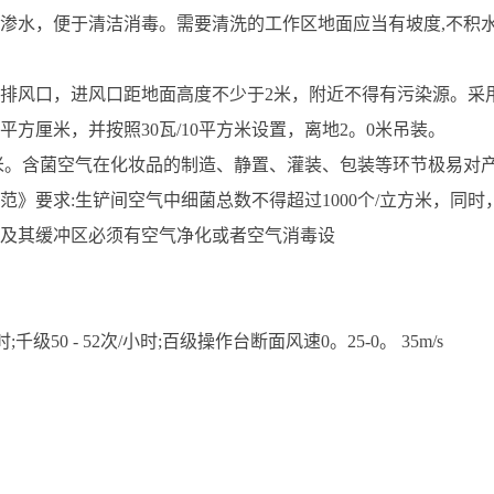
渗水，便于清洁消毒。需要清洗的工作区地面应当有坡度,不积
排风口，进风口距地面高度不少于2米，附近不得有污染源。采
平方厘米，并按照30瓦/10平方米设置，离地2。0米吊装。
米。
含菌空气在化妆品的制造、静置、灌装、包装等环节极易对
范》要求:生铲间空气
中细菌总数不得超过1000个/立方米，同时
及其缓冲区必须有空气净化或者空气消毒设
小时;千级50 - 52次/小时;百级操作台断面风速0。25-0。 35m/s