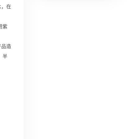
水，在
用紫
产品造
，半