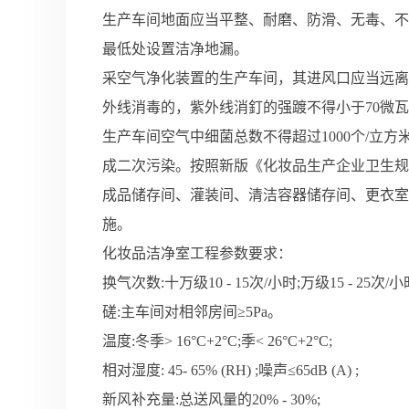
生产车间地面应当平整、耐磨、防滑、无毒、不
最低处设置洁净地
漏。
采空气净化装置的生产车间，其进风口应当远离
外线消毒的，紫外线消
釘的强踱不得小于70微瓦
生产车间空气中细菌总数不得超过1000个/立方
成二次污染。按照新版《化妆品生产企业卫生规
成品储存间、灌装间、清洁容器储存间、更衣室
施。
化妆品洁净室工程参数要求：
换气次数:十万级10 - 15次/小时;万级15 - 25次/
磋:主车间对相邻房间≥5Pa。
温度:冬季> 16°C+2°C;季< 26°C+2°C;
相对湿度: 45- 65% (RH) ;噪声≤65dB (A) ;
新风补充量:总送风量的20% - 30%;