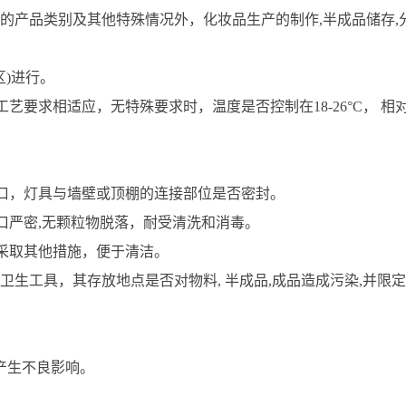
的产品类别及其他特殊情况外，化妆品生产的制作,半成品储存,分
区)进行。
艺要求相适应，无特殊要求时，温度是否控制在18-26°C， 相
风口，灯具与墙壁或顶棚的连接部位是否密封。
口严密,无颗粒物脱落，耐受清洗和消毒。
或采取其他措施，便于清洁。
生工具，其存放地点是否对物料, 半成品,成品造成污染,并限
产生不良影响。