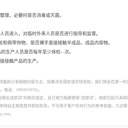
整理，必要时是否消毒或灭菌。
人员进入，对临时外来人员是否进行指导和监督。
化妆和佩带饰物，是否裸手直接接触半成品，成品内容物。
的生产人员是否每年至少体检- -次。
接接触产品的生产。
、转载和分享网络内容为主，如果涉及侵权请尽快告知，我们将会在第一时
：18956539761。
极限化违禁词”的相关规定，且已竭力规避使用“违禁词”。故即日起凡本网
非本网站主观意愿并即刻失效，不可用于客户任何行为的参考依据。凡访客
.com。